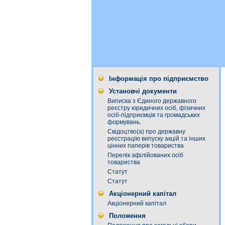
Інформація про підприємство
Установчі документи
Виписка з Єдиного державного
реєстру юридичних осіб, фізичних
осіб-підприємців та громадських
формувань.
Свідоцтво(а) про державну
реєстрацію випуску акцій та інших
цінних паперів товариства
Перелік афілійованих осіб
товариства
Статут
Статут
Акціонерний капітал
Акціонерний капітал
Положення