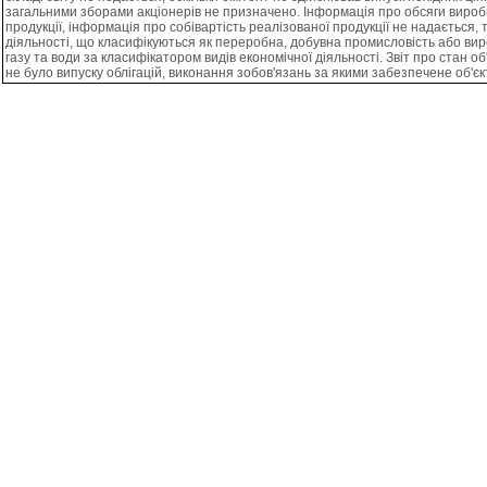
загальними зборами акцiонерiв не призначено. Iнформацiя про обсяги виробн
продукцiї, iнформацiя про собiвартiсть реалiзованої продукцiї не надається
дiяльностi, що класифiкуються як переробна, добувна промисловiсть або вир
газу та води за класифiкатором видiв економiчної дiяльностi. Звiт про стан о
не було випуску облiгацiй, виконання зобов'язань за якими забезпечене об'є