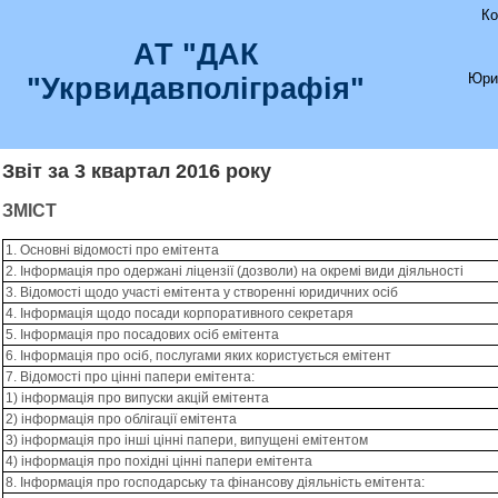
Ко
АТ "ДАК
Юри
"Укрвидавполіграфія"
Звіт за 3 квартал 2016 року
ЗМІСТ
1. Основні відомості про емітента
2. Інформація про одержані ліцензії (дозволи) на окремі види діяльності
3. Відомості щодо участі емітента у створенні юридичних осіб
4. Інформація щодо посади корпоративного секретаря
5. Інформація про посадових осіб емітента
6. Інформація про осіб, послугами яких користується емітент
7. Відомості про цінні папери емітента:
1) інформація про випуски акцій емітента
2) інформація про облігації емітента
3) інформація про інші цінні папери, випущені емітентом
4) інформація про похідні цінні папери емітента
8. Інформація про господарську та фінансову діяльність емітента: