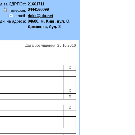
д за ЄДРПОУ:
21661711
0444560099
Телефон:
e-mail:
dakk@ukr.net
дична адреса:
04680, м. Київ, вул. О.
Довженка, буд. 3
Дата розміщення: 25.10.2016
X
X
X
X