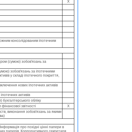
X
 кожним консолідованим іпотечним
іром (сумою) зобов'язань за
сумою) зобов'язань за іпотечними
тивів у складі іпотечного покриття,
 включення нових іпотечних активів
 іпотечних активів
) бухгалтерського обліку
 фінансової звітності
X
ємств, виконання зобов'язань за якими
ва)
Iнформацiя про похiднi цiннi папери в
iнних паперiв. Корпоративного секретаря