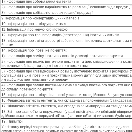
1) інформація про зобов'язання емітента
2) інформація про обсяги виробництва та реалізації основних видів продукції
3) інформація про собівартість реалізованої продукції
9. Інформація про конвертацію цінних паперів
10. Інформація про заміну управителя
11. Інформація про керуючого іпотекою
12. Інформація про трансформацію (перетворення) іпотечних активів
13. Інформація про зміни в реєстрі забезпечення іпотечних сертифікатів за
боргом
14. Інформація про іпотечне покриття:
1) інформація про заміну іпотечних активів у складі іпотечного покриття
2) інформація про розмір іпотечного покриття та його співвідношення з розм
іпотечними облігаціями з цим іпотечним покриттям
3) інформація про співвідношення розміру іпотечного покриття з розміром (
облігаціями з цим іпотечним покриттям на кожну дату після замін іпотечних ак
які відбулись протягом звітного періоду
4) інформація про заміни іпотечних активів у складі іпотечного покриття або
до складу іпотечного покриття
15. Інформація про заміну фінансової установи, яка здійснює обслуговування
16. Фінансова звітність емітента, яка складена за положеннями (стандартами
17. Фінансова звітність емітента, яка складена за міжнародними стандартами
18. Звіт про стан об'єкта нерухомості (у разі емісії цільових облігацій підпри
здійснюється шляхом передачі об'єкта (частини об'єкта) житлового будівницт
19. Примітки
У звiтному перiодi закритого розмiщення облiгацiй емiтента не проводилось. 
складi звiту не подається, оскiльки емiтент не здiйснював випуск похiдних ц