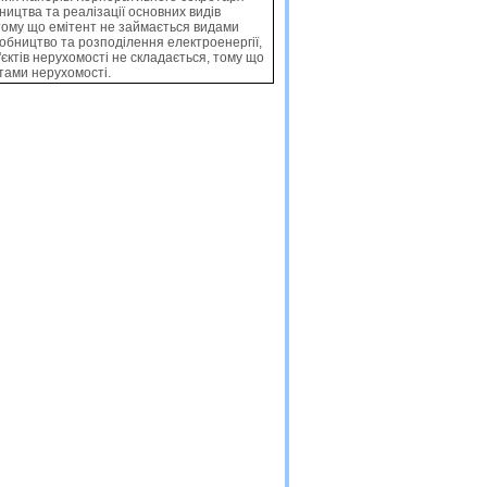
ицтва та реалiзацiї основних видiв
, тому що емiтент не займається видами
обництво та розподiлення електроенергiї,
б'єктiв нерухомостi не складається, тому що
ктами нерухомостi.