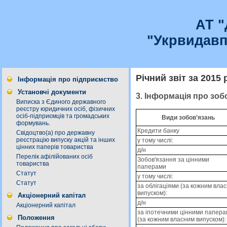
АТ 
"Укрвидавп
Річний звіт за 2015 
Інформація про підприємство
Установчі документи
3. Інформація про зоб
Виписка з Єдиного державного
реєстру юридичних осіб, фізичних
осіб-підприємців та громадських
Види зобов'язань
формувань.
Кредити банку
Свідоцтво(а) про державну
реєстрацію випуску акцій та інших
у тому числі:
цінних паперів товариства
д/н
Перелік афілійованих осіб
Зобов'язання за цінними
товариства
паперами
Статут
у тому числі:
Статут
за облігаціями (за кожним вла
випуском):
Акціонерний капітал
д/н
Акціонерний капітал
за іпотечними цінними папер
Положення
(за кожним власним випуском):