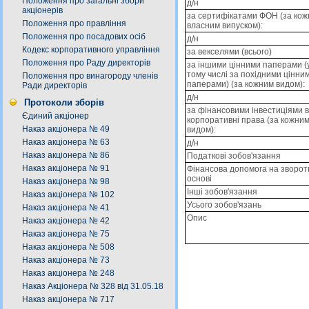
Положення про загальні збори
д/н
акціонерів
за сертифікатами ФОН (за ко
Положення про правління
власним випуском):
Положення про посадових осіб
д/н
Кодекс корпоративного управління
за векселями (всього)
Положення про Раду директорів
за іншими цінними паперами (
тому числі за похідними цінни
Положення про винагороду членів
паперами) (за кожним видом):
Ради директорів
д/н
Протоколи зборів
за фінансовими інвестиціями в
Єдиний акціонер
корпоративні права (за кожни
Наказ акціонера № 49
видом):
Наказ акціонера № 63
д/н
Наказ акціонера № 86
Податкові зобов'язання
Наказ акціонера № 91
Фінансова допомога на зворот
основі
Наказ акціонера № 98
Інші зобов'язання
Наказ акціонера № 102
Усього зобов'язань
Наказ акціонера № 41
Опис
Наказ акціонера № 42
Наказ акціонера № 75
Наказ акціонера № 508
Наказ акціонера № 73
Наказ акціонера № 248
Наказ Акціонера № 328 від 31.05.18
Наказ акціонера № 717