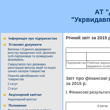
АТ 
"Укрвидавп
Річний звіт за 2015 
Інформація про підприємство
Установчі документи
Виписка з Єдиного державного
реєстру юридичних осіб, фізичних
осіб-підприємців та громадських
формувань.
Підприємство
Публiчне акцiон
Свідоцтво(а) про державну
видавничо-полiг
реєстрацію випуску акцій та інших
цінних паперів товариства
Перелік афілійованих осіб
Звіт про фінансові 
товариства
за 2015 р.
Статут
Статут
I. Фінансові результат
Акціонерний капітал
Акціонерний капітал
Положення
Стаття