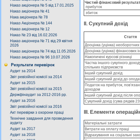
Чистий фінансовий результат
Наказ акціонера № 5 від 17.01.2025
прибуток
Наказ акціонера № 41
збиток
Нака акціонера № 78
II. Сукупний дохід
Наказ Акціонера № 144
Наказ акціонера № 12
Наказ № 23 від 16.02.2026
Стаття
Наказ акціонера № 71 від 29 квітня
Дооцінка (уцінка) необоротних 
2026
Дооцінка (уцінка) фінансових і
Наказ акціонера № 74 від 11.05.2026
Накопичені курсові різниці
Наказ акціонера № 96 10.07.2026
Частка іншого сукупного доход
Результати перевірок
спільних підприємств
Аудит за 2014
Інший сукупний дохід
Звіт ревізійної комісії за 2014
Інший сукупний дохід до опод
Аудит за 2015
Податок на прибуток, пов’язан
Звіт ревізійної комісії за 2015
доходом
Держфінаудит за 2012-2016 рр.
Інший сукупний дохід після оп
Аудит за 2016
Сукупний дохід (сума рядків 23
Звіт ревізійної комісії за 2016
III. Елементи операці
Акт перевірки з охорони праці
Технічне завдання для проведення
аудиту
Матеріальні затрати
Аудит за 2017
Витрати на оплату праці
Аудит за 2018
Відрахування на соціальні зах