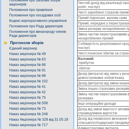
Положення про загальні збори
Чистий дохід від реалізації про
акціонерів
робіт, послуг)
Положення про правління
Чисті зароблені страхові премі
Положення про посадових осіб
Премії підписані, валова сума
Кодекс корпоративного управління
Премії, передані у перестраху
Положення про Раду директорів
Зміна резерву незароблених п
Положення про винагороду членів
Зміна частки перестраховиків у
Ради директорів
незароблених премій
Протоколи зборів
Собівартість реалізованої проду
послуг)
Єдиний акціонер
Чисті понесені збитки за стр
Наказ акціонера № 49
Валовий:
Наказ акціонера № 63
прибуток
Наказ акціонера № 86
збиток
Наказ акціонера № 91
Дохід (витрати) від зміни у ре
Наказ акціонера № 98
довгострокових зобов’язань
Наказ акціонера № 102
Дохід (витрати) від зміни інши
Наказ акціонера № 41
Зміна інших страхових резерві
Наказ акціонера № 42
Зміна частки перестраховиків 
Наказ акціонера № 75
резервах
Наказ акціонера № 508
Інші операційні доходи
Наказ акціонера № 73
Дохід від зміни вартості активі
справедливою вартістю
Наказ акціонера № 248
Дохід від первісного визнання б
Наказ Акціонера № 328 від 31.05.18
сільськогосподарської продукці
Наказ акціонера № 717
Адміністративні витрати