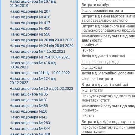
Наказ акціонера № 167 від
Витрати на збут
01.04.2019
Інші операційні витрати
Наказ Акціонера № 207
Витрат від зміни вартості актив
Наказ Акціонера № 416
за справедливою вартістю
Наказ Акціонера № 417
Витрат від первісного визнання
Наказ Акціонера № 450
і сільськогосподарської продукц
Наказ Акціонера № 550
Фінансовий результат від опе
Наказ Акціонера № 20 від 23.03.2020
діяльності:
прибуток
Наказ Акціонера № 24 від 28.04.2020
збиток
Наказ акціонера № 4 15.02.2021
Дохід від участі в капіталі
Наказ Акціонера № 754 30.04.2021
Інші фінансові доходи
Наказ акціонера № 416 від
30.04.2022
Інші доходи
Наказ акціонера 111 від 19.09.2022
Дохід від благодійної допомоги
Наказ акціонера № 124 від
Фінансові витрати
20.12.2022
Втрати від участі в капіталі
Наказ акціонера № 10 від 01.02.2023
Інші витрати
Наказ акціонера № 35
Прибуток (збиток) від впливу і
Наказ акціонера № 81
монетарні статті
Наказ акціонера № 86
Фінансовий результат до опо
прибуток
Наказ Акціонера №16
збиток
Наказ Акціонера №42
Витрати (дохід) з податку на п
Наказ акціонера № 263
Прибуток (збиток) від припинен
Наказ акціонера № 344
оподаткування
Наказ акціонера № 348