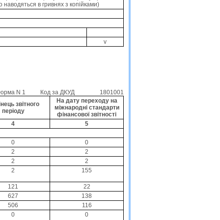
о наводяться в гривнях з копійками)
v
орма N 1
Код за ДКУД
1801001
На дату переходу на
інець звітного
міжнародні стандарти
періоду
фінансової звітності
4
5
0
0
2
2
2
2
2
155
121
22
627
138
506
116
0
0