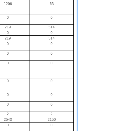
1206
63
0
0
219
514
0
0
219
514
0
0
0
0
0
0
0
0
0
0
0
0
2
2
2543
2150
0
0