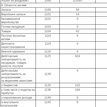
Усього за розділом I
1095
315587
II. Оборотні активи
Запаси
1100
56
Виробничі запаси
1101
14
Незавершене
1102
0
виробництво
Готова продукція
1103
0
Товари
1104
42
Поточні біологічні
1110
0
активи
Депозити
1115
0
перестрахування
Векселі одержані
1120
0
Дебіторська
1125
924
заборгованість за
продукцію, товари,
роботи, послуги
Дебіторська
0
заборгованість за
1130
розрахунками:
за виданими авансами
з бюджетом
1135
220
у тому числі з податку на
1136
194
прибуток
з нарахованих доходів
1140
0
із внутрішніх
1145
0
розрахунків