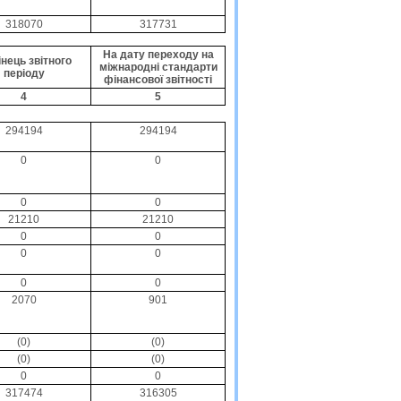
318070
317731
На дату переходу на
інець звітного
міжнародні стандарти
періоду
фінансової звітності
4
5
294194
294194
0
0
0
0
21210
21210
0
0
0
0
0
0
2070
901
(0)
(0)
(0)
(0)
0
0
317474
316305