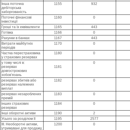
Інша поточна
1155
932
дебіторська
заборгованість
Поточні фінансові
1160
0
інвестиції
Гроші та їх еквіваленти
1165
443
Готівка
1166
0
Рахунки в банках
1167
443
Витрати майбутніх
1170
0
періодів
Частка перестраховика
1180
0
у страхових резервах
у тому числі в:
0
резервах
1181
довгострокових
зобов’язань
резервах збитків або
1182
0
резервах належних
виплат
резервах незароблених
1183
0
премій
інших страхових
1184
0
резервах
Інші оборотні активи
1190
2
Усього за розділом II
1195
2577
III. Необоротні активи,
1200
0
утримувані для продажу,