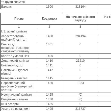
та групи вибуття
Баланс
1300
318164
На початок звітного
На к
Пасив
Код рядка
періоду
1
2
3
I. Власний капітал
Зареєстрований
1400
294194
(пайовий) капітал
Внески до
1401
0
незареєстрованого
статутного капіталу
Капітал у дооцінках
1405
0
Додатковий капітал
1410
21210
Емісійний дохід
1411
0
Накопичені курсові
1412
0
різниці
Резервний капітал
1415
0
Нерозподілений
1420
1333
прибуток (непокритий
збиток)
Неоплачений капітал
1425
(0)
Вилучений капітал
1430
(0)
Інші резерви
1435
0
Усього за розділом I
1495
316737