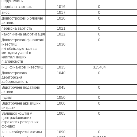
нерухомість:
первісна вартість
1016
0
знос
1017
0
Довгострокові біологічні
1020
0
активи:
первісна вартість
1021
0
накопичена амортизація
1022
0
Довгострокові фінансові
0
інвестиції:
1030
які обліковуються за
методом участі в
капіталі інших
підприємств
інші фінансові інвестиції
1035
315404
Довгострокова
1040
0
дебіторська
заборгованість
Відстрочені податкові
1045
0
активи
Гудвіл
1050
0
Відстрочені аквізиційні
1060
0
витрати
Залишок коштів у
1065
0
централізованих
страхових резервних
фондах
Інші необоротні активи
1090
0