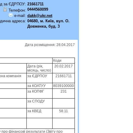
д за ЄДРПОУ:
21661711
0444560099
Телефон:
e-mail:
dakk@ukr.net
дична адреса:
04680, м. Київ, вул. О.
Довженка, буд. 3
Дата розміщення: 28.04.2017
Коди
Дата (рік,
20.02.2017
місяць, число)
рна компанiя
за ЄДРПОУ
21661711
за КОАТУУ
8039100000
за КОПФГ
231
за СПОДУ
за КВЕД
58.11
ту про фінансові результати (Звіту про