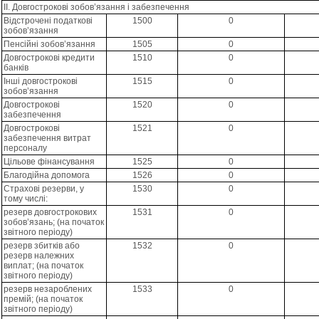
II. Довгострокові зобов’язання і забезпечення
Відстрочені податкові
1500
0
зобов’язання
Пенсійні зобов’язання
1505
0
Довгострокові кредити
1510
0
банків
Інші довгострокові
1515
0
зобов’язання
Довгострокові
1520
0
забезпечення
Довгострокові
1521
0
забезпечення витрат
персоналу
Цільове фінансування
1525
0
Благодійна допомога
1526
0
Страхові резерви, у
1530
0
тому числі:
резерв довгострокових
1531
0
зобов’язань; (на початок
звітного періоду)
резерв збитків або
1532
0
резерв належних
виплат; (на початок
звітного періоду)
резерв незароблених
1533
0
премій; (на початок
звітного періоду)