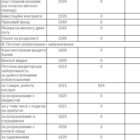
інші страхові резерви;
1534
0
(на початок звітного
періоду)
Інвестиційні контракти;
1535
0
Призовий фонд
1540
0
Резерв на виплату джек-
1545
0
поту
Усього за розділом II
1595
0
IІІ. Поточні зобов’язання і забезпечення
Короткострокові кредити
1600
0
банків
Векселі видані
1605
0
Поточна кредиторська
1610
0
заборгованість:
за довгостроковими
зобов’язаннями
за товари, роботи,
1615
924
послуги
за розрахунками з
1620
0
бюджетом
за у тому числі з податку
1621
0
на прибуток
за розрахунками зі
1625
0
страхування
за розрахунками з
1630
3
оплати праці
за одержаними
1635
0