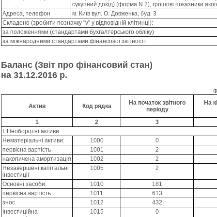
сукупний дохід) (форма N 2), грошові показники яког
Адреса, телефон
м. Київ вул. О. Довженка, буд. 3
Складено (зробити позначку "v" у відповідній клітинці):
за положеннями (стандартами бухгалтерського обліку)
за міжнародними стандартами фінансової звітності
Баланс (Звіт про фінансовий стан)
на 31.12.2016 р.
Ф
На початок звітного
На к
Актив
Код рядка
періоду
1
2
3
I. Необоротні активи
Нематеріальні активи:
1000
0
первісна вартість
1001
2
накопичена амортизація
1002
2
Незавершені капітальні
1005
2
інвестиції
Основні засоби:
1010
181
первісна вартість
1011
613
знос
1012
432
Інвестиційна
1015
0