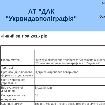
Ко
АТ "ДАК
Юри
"Укрвидавполіграфія"
Річний звіт за 2016 рік
Підприємство
Публiчне акцiонерне товариство "Державна акцiоне
"Українське видавничо-полiграфiчне об'єднання"
Територія
Організаційно-правова
Відкрите акціонерне товариство
форма господарювання
Орган державного
управління
Вид економічної
Видання книг
діяльності
Середня кількість
18
1
працівників
Одиниця виміру
тис.грн. без десяткового знака (окрім розділу IV Зві