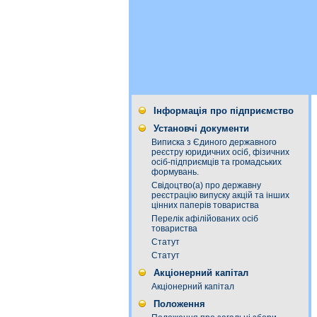
Інформація про підприємство
Установчі документи
Виписка з Єдиного державного
реєстру юридичних осіб, фізичних
осіб-підприємців та громадських
формувань.
Свідоцтво(а) про державну
реєстрацію випуску акцій та інших
цінних паперів товариства
Перелік афілійованих осіб
товариства
Статут
Статут
Акціонерний капітал
Акціонерний капітал
Положення